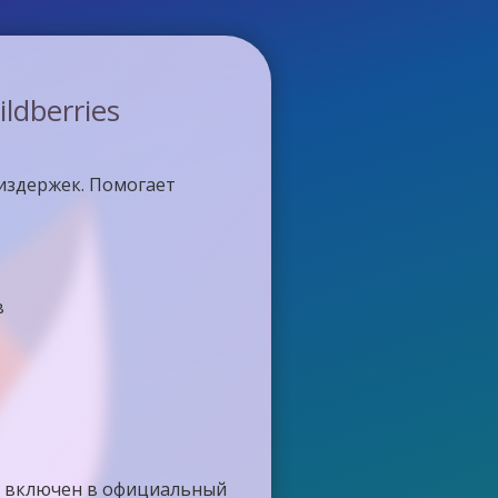
dberries
издержек. Помогает
в
 и включен в официальный