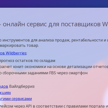
 онлайн сервис для поставщиков Wil
 инструментов для анализа продаж, рентабельности и 
омаркировать товар.
в Wildberries
:
прогноз остатков по складам
расчет юнит-экономики на основе детализации отчето
со сборочными заданиями FBS через смартфон
одов
Вайлдберриз
укциях
ругими сервисами
лейсом через API в соответствии с правилами портала