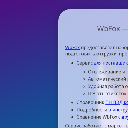
WbFox —
WbFox
предоставляет набор
подготовить отгрузки, пр
Сервис
для поставщико
Отслеживание и 
Автоматический 
Удобная работа 
Печать этикеток
Справочник
ТН ВЭД к
Подробности
в инстр
Сравнение WbFox
с д
Сервис работает с маркетп