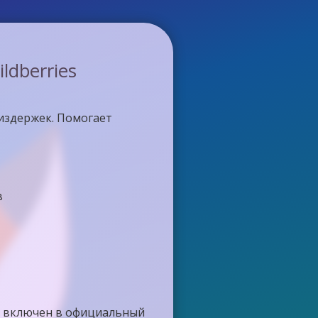
dberries
издержек. Помогает
в
 и включен в официальный