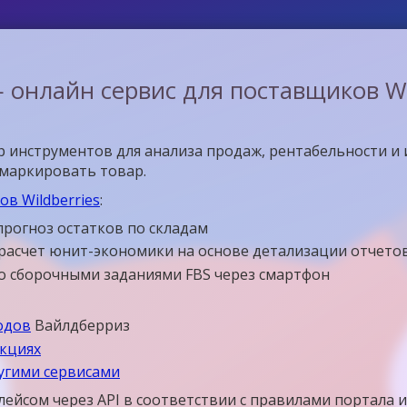
 онлайн сервис для поставщиков Wil
 инструментов для анализа продаж, рентабельности и 
омаркировать товар.
в Wildberries
:
прогноз остатков по складам
расчет юнит-экономики на основе детализации отчето
со сборочными заданиями FBS через смартфон
одов
Вайлдберриз
укциях
ругими сервисами
лейсом через API в соответствии с правилами портала