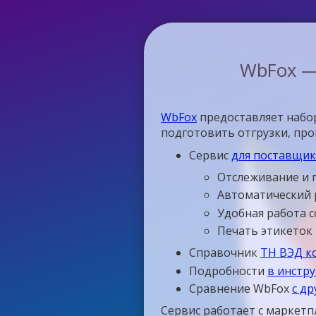
WbFox —
WbFox
предоставляет набор
подготовить отгрузки, пр
Сервис
для поставщико
Отслеживание и 
Автоматический 
Удобная работа 
Печать этикеток
Справочник
ТН ВЭД к
Подробности
в инстр
Сравнение WbFox
с д
Сервис работает с маркетп